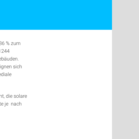
t 36 % zum
 1244
ebäuden.
gnen sich
ediale
, die solare
te je nach