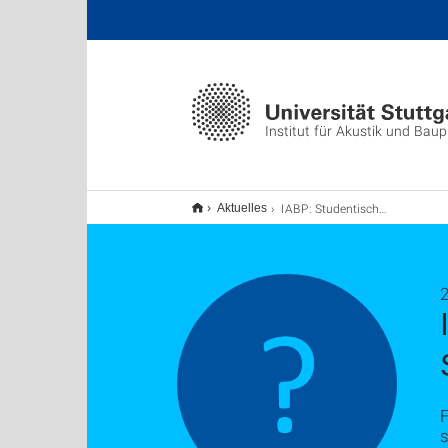
Institut für Akustik und Baup
IABP: Studentische Hilfskraft für Programmierung Simulationskopplung gesucht
Aktuelles
2