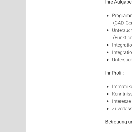
Ihre Aufgabe
Programm
(CAD-Gene
Untersuc
(Funktion
Integrati
Integrat
Untersuc
Ihr Profil:
Immatriku
Kenntniss
Interesse
Zuverläss
Betreuung u