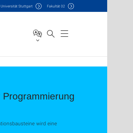
Uni
versität Stuttgart
F
akultät
02
für Programmierung
tionsbausteine wird eine