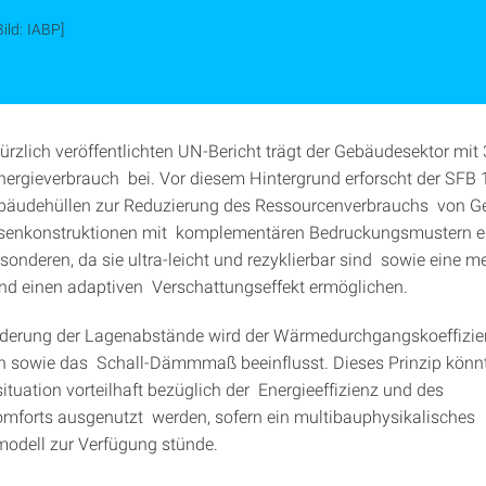
Bild: IABP]
ürzlich veröffentlichten UN-Bericht trägt der Gebäudesektor mi
nergieverbrauch bei. Vor diesem Hintergrund erforscht der SFB
bäudehüllen zur Reduzierung des Ressourcenverbrauchs von G
enkonstruktionen mit komplementären Bedruckungsmustern ei
sonderen, da sie ultra-leicht und rezyklierbar sind sowie eine m
und einen adaptiven Verschattungseffekt ermöglichen.
derung der Lagenabstände wird der Wärmedurchgangskoeffizient
n sowie das Schall-Dämmmaß beeinflusst. Dieses Prinzip könn
uation vorteilhaft bezüglich der Energieeffizienz und des
forts ausgenutzt werden, sofern ein multibauphysikalisches
odell zur Verfügung stünde.