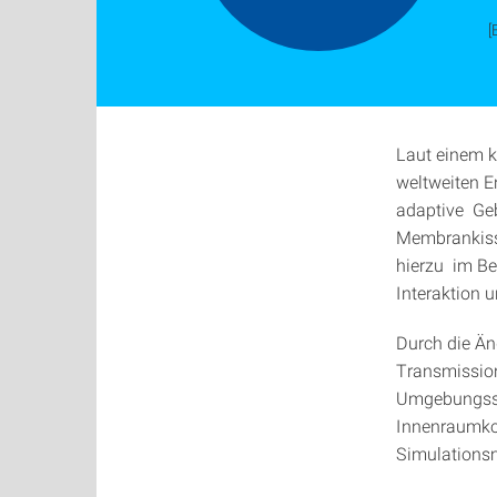
[
Laut einem k
weltweiten E
adaptive Ge
Membrankiss
hierzu im Be
Interaktion 
Durch die Än
Transmissio
Umgebungssit
Innenraumkom
Simulationsm