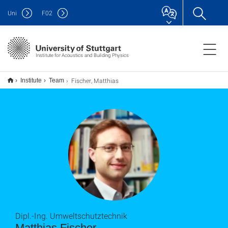
Uni
F
02
Institute for Acoustics and Building Physics
Fischer, Matthias
Institute
Team
Dipl.-Ing. Umweltschutztechnik
Matthias Fischer