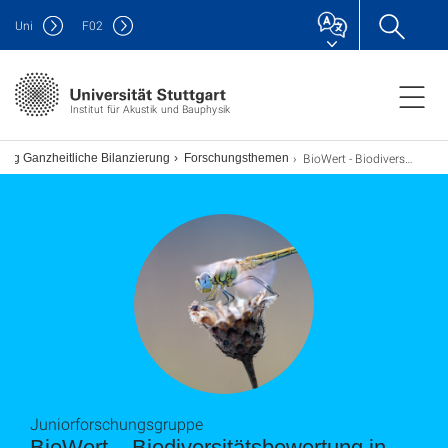
Uni
F
02
Institut für Akustik und Bauphysik
BioWert - Biodiversitätsbewertung in komplexen Wertschöpfungsketten
lung Ganzheitliche Bilanzierung
Forschungsthemen
Juniorforschungsgruppe
BioWert – Biodiversitätsbewertung in