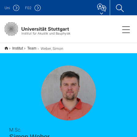
Uni
F
02
Institut für Akustik und Bauphysik
Weber, Simon
Institut
Team
M.Sc.
Simon Weber